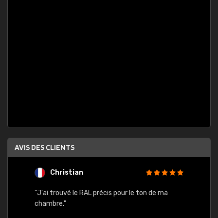
AVIS DES CLIENTS
Christian
F
 quels
"J'ai trouvé le RAL précis pour le ton de ma
"Bien 
rs
chambre."
. On ne