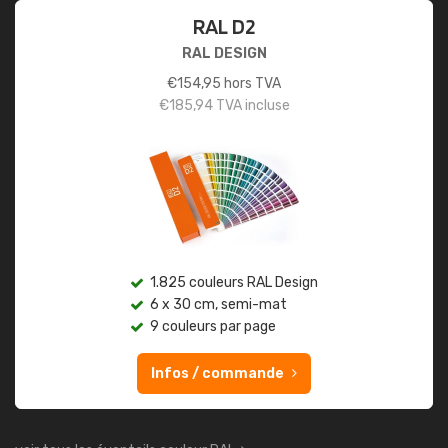
RAL D2
RAL DESIGN
€
154,95
hors TVA
€
185,94
TVA incluse
1.825 couleurs RAL Design
6 x 30 cm, semi-mat
9 couleurs par page
Infos / commande