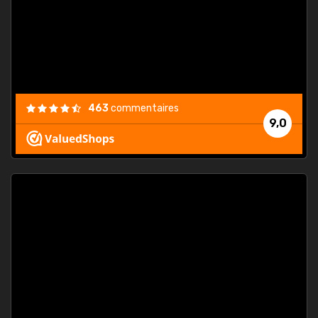
est
."
463
commentaires
9,0