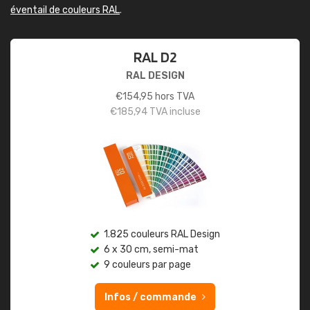
éventail de couleurs RAL
.
RAL D2
RAL DESIGN
€
154,95
hors TVA
€
185,94
TVA incluse
1.825 couleurs RAL Design
6 x 30 cm, semi-mat
9 couleurs par page
Infos / commande