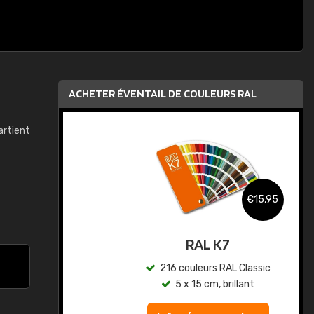
ACHETER ÉVENTAIL DE COULEURS RAL
artient
,95
€15,95
au
RAL K7
ic
216 couleurs RAL Classic
5 x 15 cm, brillant