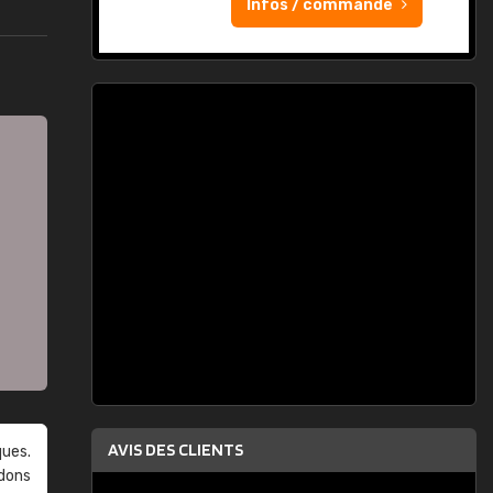
Infos / commande
AVIS DES CLIENTS
ques.
ndons