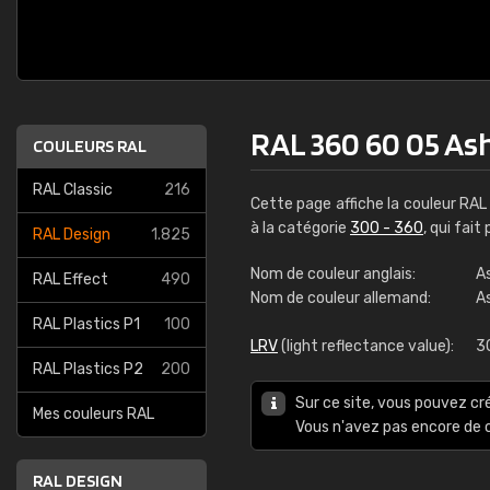
RAL 360 60 05 As
COULEURS RAL
RAL Classic
216
Cette page affiche la couleur RA
à la catégorie
300 - 360
, qui fai
RAL Design
1.825
Nom de couleur anglais:
A
RAL Effect
490
Nom de couleur allemand:
A
RAL Plastics P1
100
LRV
(light reflectance value):
3
RAL Plastics P2
200
Sur ce site, vous pouvez cr
Mes couleurs RAL
Vous n'avez pas encore d
RAL DESIGN