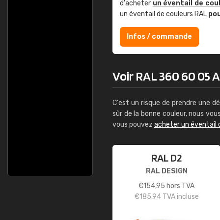
d'acheter
un éventail de cou
un éventail de couleurs RAL
po
Infos / commande
Voir RAL 360 60 05 As
C'est un risque de prendre une dé
sûr de la bonne couleur, nous vo
vous pouvez
acheter un éventail 
RAL D2
RAL DESIGN
€
154,95
hors TVA
€
185,94
TVA incluse