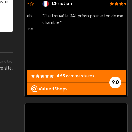
avoir
Christian
rement quels
"J'ai trouvé le RAL précis pour le ton de ma
"
lusieurs
chambre."
, etc. On ne
son s'est
vient."
ur être
ce site,
463
commentaires
9,0