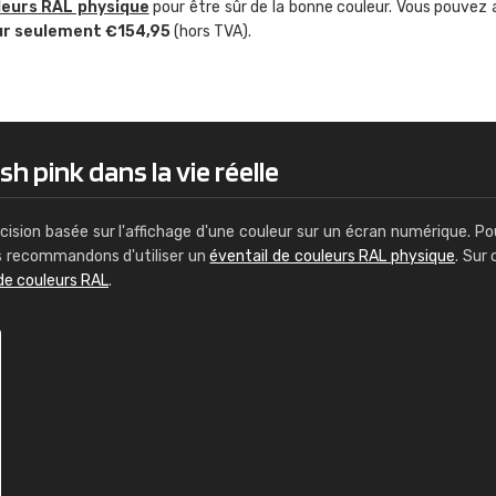
leurs RAL physique
pour être sûr de la bonne couleur. Vous pouvez 
Guillaume Euvrard
ur seulement €154,95
(hors TVA).
"Le site ne permet pas de voir clai
sont les produits disponibles. Il y a p
palettes de couleurs: Classic, Design
comprend pas qui est quoi. La livrai
bien passé et le produit reçu me con
h pink dans la vie réelle
cision basée sur l'affichage d'une couleur sur un écran numérique. Po
us recommandons d'utiliser un
éventail de couleurs RAL physique
. Sur 
de couleurs RAL
.