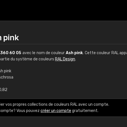
h pink
L
360 60 05
avec le nom de couleur
Ash pink
. Cette couleur RAL app
t partie du système de couleurs
RAL Design
.
sh pink
schrosa
€15
0,82
RAL K7 à base d'e
éer vos propres collections de couleurs RAL avec un compte.
216 couleurs RAL Class
e compte? Vous pouvez
créer un compte
gratuitement.
5 x 15 cm, brillant