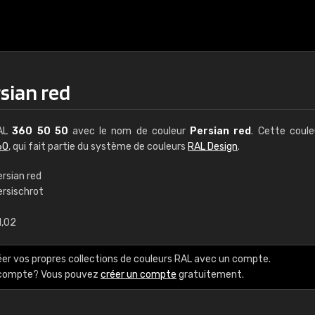
sian red
RAL
360 50 50
avec le nom de couleur
Persian red
. Cette coul
60
, qui fait partie du système de couleurs
RAL Design
.
ersian red
ersischrot
€15
1,02
RAL K7 à base d'e
éer vos propres collections de couleurs RAL avec un compte.
216 couleurs RAL Class
e compte? Vous pouvez
créer un compte
gratuitement.
5 x 15 cm, brillant