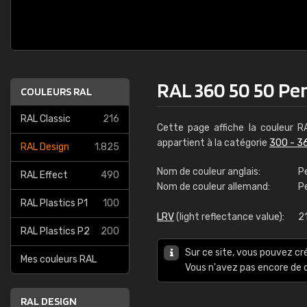
RAL 360 50 50 Per
COULEURS RAL
RAL Classic
216
Cette page affiche la couleur 
appartient à la catégorie
300 - 3
RAL Design
1.825
Nom de couleur anglais:
P
RAL Effect
490
Nom de couleur allemand:
P
RAL Plastics P1
100
LRV
(light reflectance value):
2
RAL Plastics P2
200
Sur ce site, vous pouvez cr
Mes couleurs RAL
Vous n'avez pas encore d
RAL DESIGN