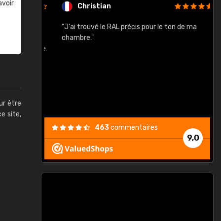
avoir
Christian
rement quels
"J'ai trouvé le RAL précis pour le ton de ma
"
lusieurs
chambre."
, etc. On ne
son s'est
vient."
ur être
ce site,
463
commentaires
9,0