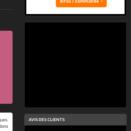
Infos / commande
AVIS DES CLIENTS
ques.
ndons