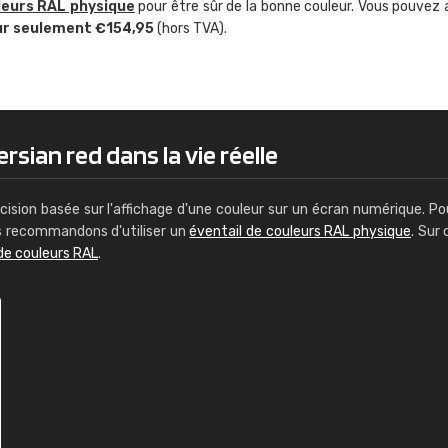
leurs RAL physique
pour être sûr de la bonne couleur. Vous pouvez 
Guillaume Euvrard
ur seulement €154,95
(hors TVA).
"Le site ne permet pas de voir clai
sont les produits disponibles. Il y a p
palettes de couleurs: Classic, Design
comprend pas qui est quoi. La livrai
bien passé et le produit reçu me con
rsian red dans la vie réelle
cision basée sur l'affichage d'une couleur sur un écran numérique. Po
us recommandons d'utiliser un
éventail de couleurs RAL physique
. Sur 
de couleurs RAL
.