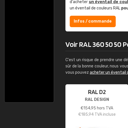
d'acheter
un éventail de cou
un éventail de couleurs RAL
po
Infos / commande
Voir RAL 360 50 50 Pe
C'est un risque de prendre une dé
sûr de la bonne couleur, nous vo
vous pouvez
acheter un éventail 
RAL D2
RAL DESIGN
€
154,95
hors TVA
€
185,94
TVA incluse