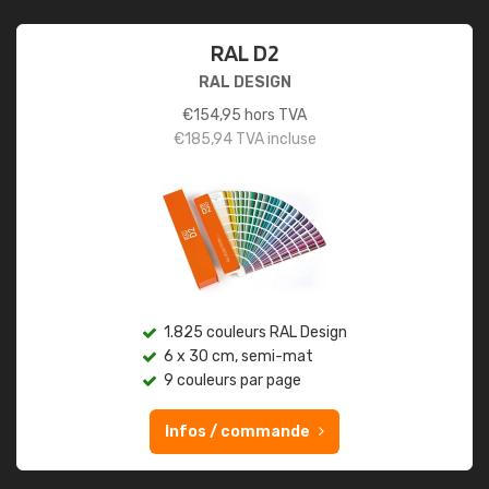
RAL D2
RAL DESIGN
€
154,95
hors TVA
€
185,94
TVA incluse
1.825 couleurs RAL Design
6 x 30 cm, semi-mat
9 couleurs par page
Infos / commande