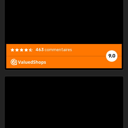
. On ne
est
."
463
commentaires
9,0