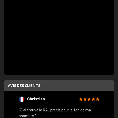
AVIS DES CLIENTS
Christian
F
 quels
"J'ai trouvé le RAL précis pour le ton de ma
"Bien 
rs
chambre."