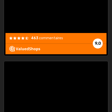
est
."
463
commentaires
9,0