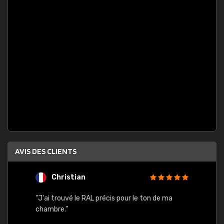
AVIS DES CLIENTS
Christian
F
 quels
"J'ai trouvé le RAL précis pour le ton de ma
"Bien 
rs
chambre."
. On ne