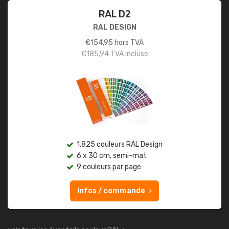
RAL D2
RAL DESIGN
€
154,95
hors TVA
€
185,94
TVA incluse
1.825 couleurs RAL Design
6 x 30 cm, semi-mat
9 couleurs par page
Infos / commande