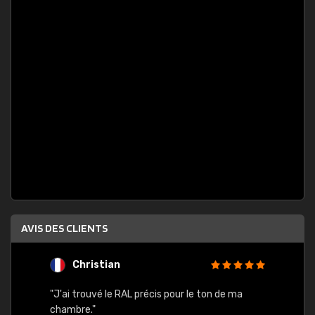
AVIS DES CLIENTS
Christian
F
 quels
"J'ai trouvé le RAL précis pour le ton de ma
"Bien 
rs
chambre."