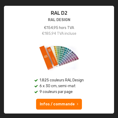
RAL D2
RAL DESIGN
€
154,95
hors TVA
€
185,94
TVA incluse
1.825 couleurs RAL Design
6 x 30 cm, semi-mat
9 couleurs par page
Infos / commande