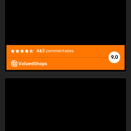
. On ne
est
."
463
commentaires
9,0