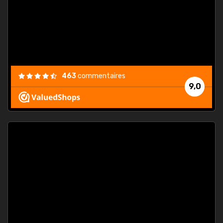
est
."
463
commentaires
9,0