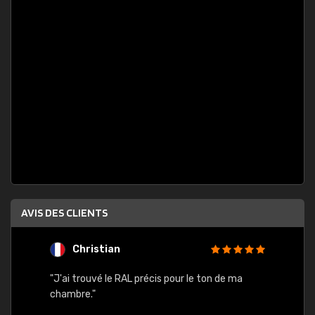
AVIS DES CLIENTS
Christian
F
 quels
"J'ai trouvé le RAL précis pour le ton de ma
"Bien 
rs
chambre."
. On ne