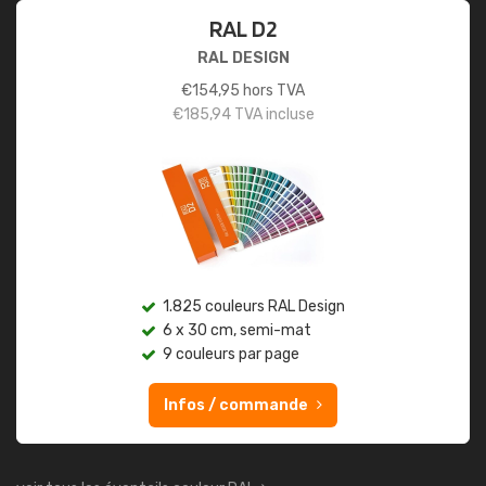
RAL D2
RAL DESIGN
€
154,95
hors TVA
€
185,94
TVA incluse
1.825 couleurs RAL Design
6 x 30 cm, semi-mat
9 couleurs par page
Infos / commande