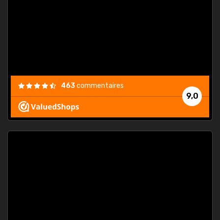
. On ne
est
."
463
commentaires
9,0