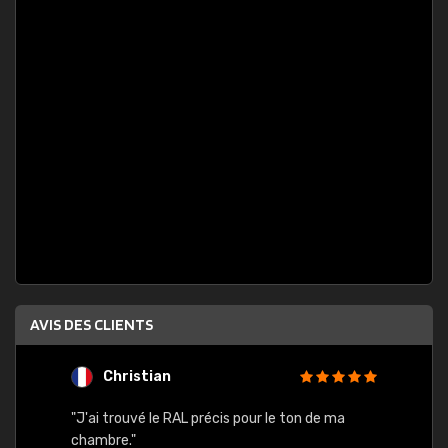
AVIS DES CLIENTS
Christian
F
 quels
"J'ai trouvé le RAL précis pour le ton de ma
"Bien 
rs
chambre."