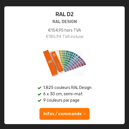
RAL D2
RAL DESIGN
€
154,95
hors TVA
€
185,94
TVA incluse
1.825 couleurs RAL Design
6 x 30 cm, semi-mat
9 couleurs par page
Infos / commande