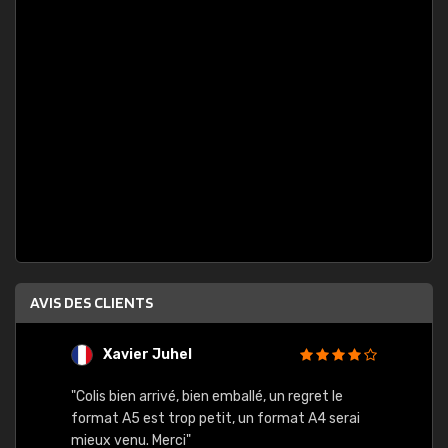
AVIS DES CLIENTS
Xavier Juhel
G
"Colis bien arrivé, bien emballé, un regret le
"Le si
format A5 est trop petit, un format A4 serai
sont l
mieux venu. Merci"
palett