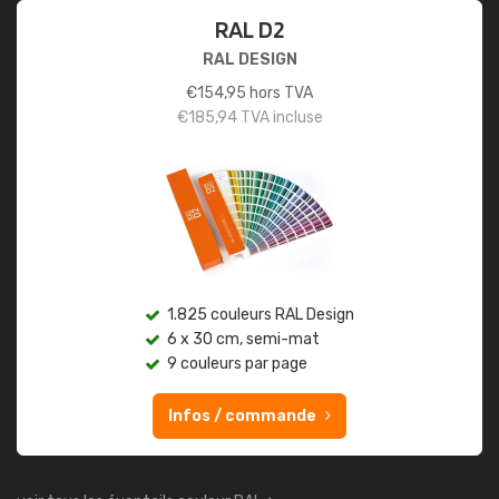
RAL D2
RAL DESIGN
€
154,95
hors TVA
€
185,94
TVA incluse
1.825 couleurs RAL Design
6 x 30 cm, semi-mat
9 couleurs par page
Infos / commande