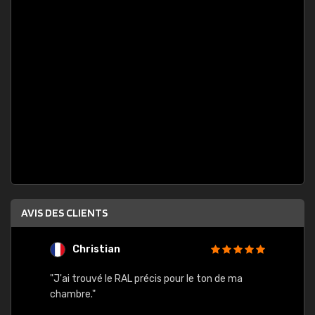
AVIS DES CLIENTS
Christian
F
 quels
"J'ai trouvé le RAL précis pour le ton de ma
"Bien 
rs
chambre."
. On ne