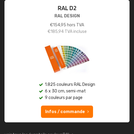
RAL D2
RAL DESIGN
€
154,95
hors TVA
€
185,94
TVA incluse
1.825 couleurs RAL Design
6 x 30 cm, semi-mat
9 couleurs par page
Infos / commande