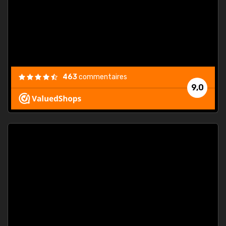
est
."
463
commentaires
9,0