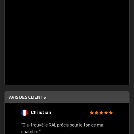
AVIS DES CLIENTS
Christian
F
 quels
"J'ai trouvé le RAL précis pour le ton de ma
"Bien 
rs
chambre."