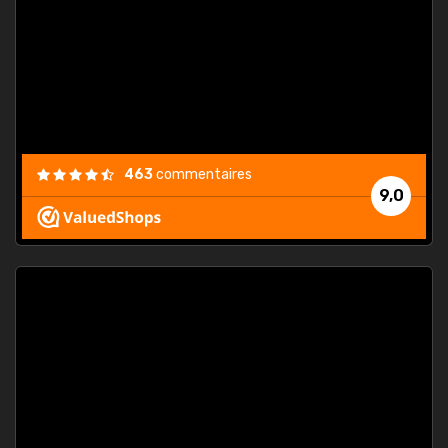
. On ne
est
."
463
commentaires
9,0