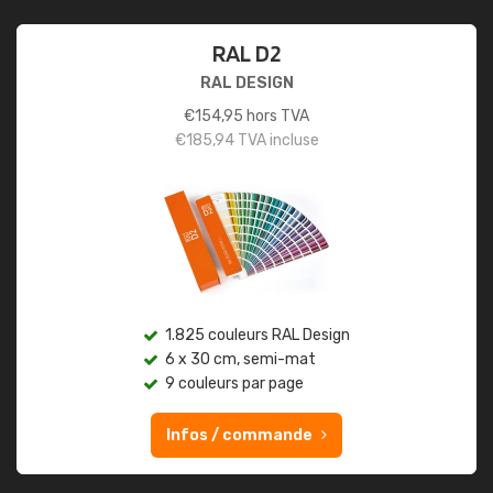
RAL D2
RAL DESIGN
€
154,95
hors TVA
€
185,94
TVA incluse
1.825 couleurs RAL Design
6 x 30 cm, semi-mat
9 couleurs par page
Infos / commande