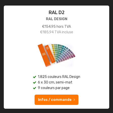
RAL D2
RAL DESIGN
€
154,95
hors TVA
€
185,94
TVA incluse
1.825 couleurs RAL Design
6 x 30 cm, semi-mat
9 couleurs par page
Infos / commande