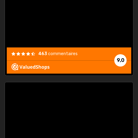
. On ne
est
."
463
commentaires
9,0