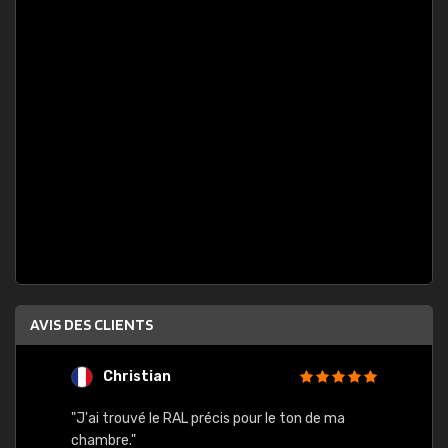
AVIS DES CLIENTS
Christian
F
 quels
"J'ai trouvé le RAL précis pour le ton de ma
"Bien 
rs
chambre."