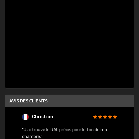
AVIS DES CLIENTS
Christian
F
 quels
"J'ai trouvé le RAL précis pour le ton de ma
"Bien 
rs
chambre."