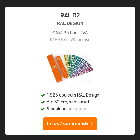
RAL D2
RAL DESIGN
€
154,95
hors TVA
€
185,94
TVA incluse
1.825 couleurs RAL Design
6 x 30 cm, semi-mat
9 couleurs par page
Infos / commande