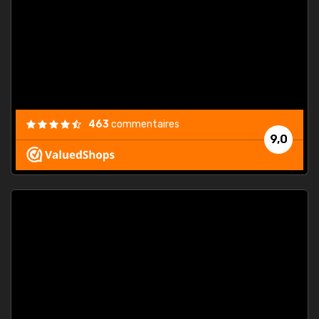
. On ne
est
."
463
commentaires
9,0