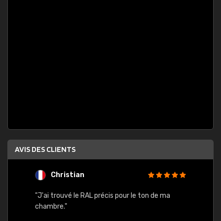
AVIS DES CLIENTS
Christian
F
 quels
"J'ai trouvé le RAL précis pour le ton de ma
"Bien 
rs
chambre."
. On ne