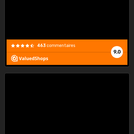
est
."
463
commentaires
9,0