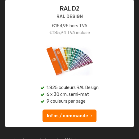
RAL D2
RAL DESIGN
€
154,95
hors TVA
€
185,94
TVA incluse
1.825 couleurs RAL Design
6 x 30 cm, semi-mat
9 couleurs par page
Infos / commande