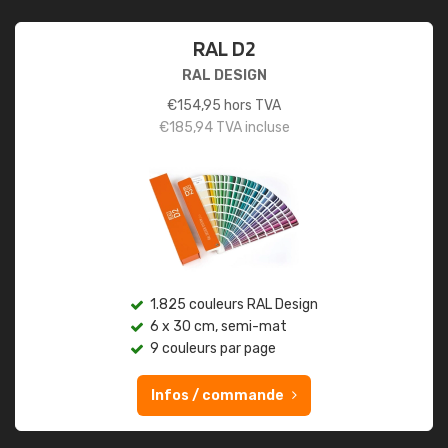
RAL D2
RAL DESIGN
€
154,95
hors TVA
€
185,94
TVA incluse
1.825 couleurs RAL Design
6 x 30 cm, semi-mat
9 couleurs par page
Infos / commande