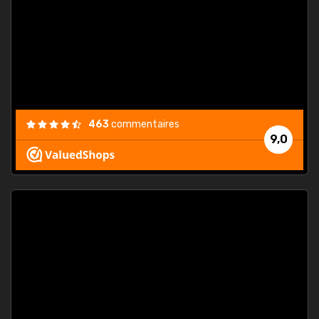
. On ne
est
."
463
commentaires
9,0