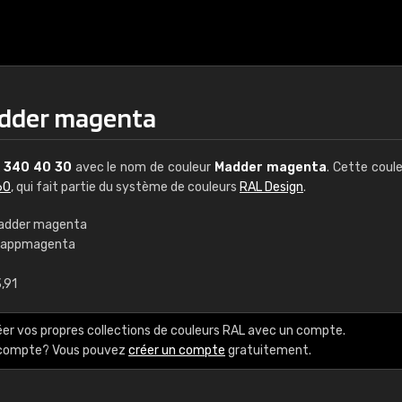
adder magenta
L
340 40 30
avec le nom de couleur
Madder magenta
. Cette coul
60
, qui fait partie du système de couleurs
RAL Design
.
adder magenta
rappmagenta
€15
,91
RAL K7 à base d'e
éer vos propres collections de couleurs RAL avec un compte.
216 couleurs RAL Class
e compte? Vous pouvez
créer un compte
gratuitement.
5 x 15 cm, brillant