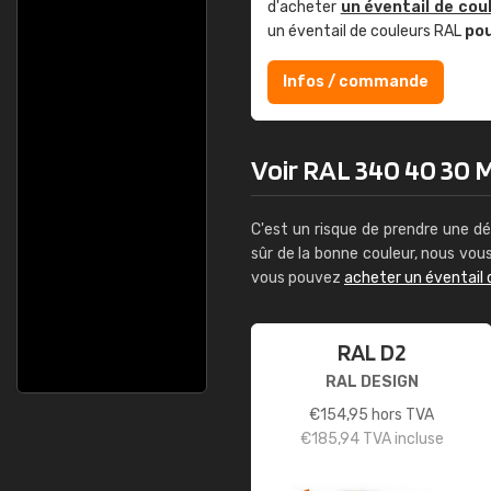
d'acheter
un éventail de cou
un éventail de couleurs RAL
po
Infos / commande
Voir RAL 340 40 30 M
C'est un risque de prendre une dé
sûr de la bonne couleur, nous vo
vous pouvez
acheter un éventail 
RAL D2
RAL DESIGN
€
154,95
hors TVA
€
185,94
TVA incluse