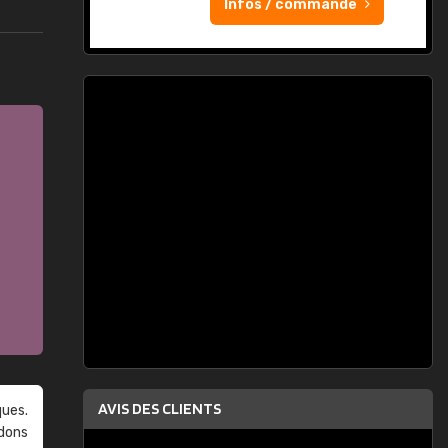
Infos / commande
AVIS DES CLIENTS
ques.
ndons