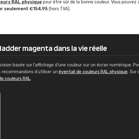
leurs RAL physique
pour être sûr de la bonne couleur. Vous pouvez 
Guillaume Euvrard
ur seulement €154,95
(hors TVA).
"Le site ne permet pas de voir clai
sont les produits disponibles. Il y a p
palettes de couleurs: Classic, Design
comprend pas qui est quoi. La livrai
bien passé et le produit reçu me con
adder magenta dans la vie réelle
cision basée sur l'affichage d'une couleur sur un écran numérique. Po
us recommandons d'utiliser un
éventail de couleurs RAL physique
. Sur 
de couleurs RAL
.