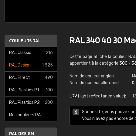
RAL 340 40 30 M
COULEURS RAL
RAL Classic
216
Cette page affiche la couleur RA
appartient à la catégorie
300 - 3
RAL Design
1.825
Nom de couleur anglais:
M
RAL Effect
490
Nom de couleur allemand:
K
RAL Plastics P1
100
LRV
(light reflectance value):
13
RAL Plastics P2
200
Sur ce site, vous pouvez cr
Mes couleurs RAL
Vous n'avez pas encore d
RAL DESIGN