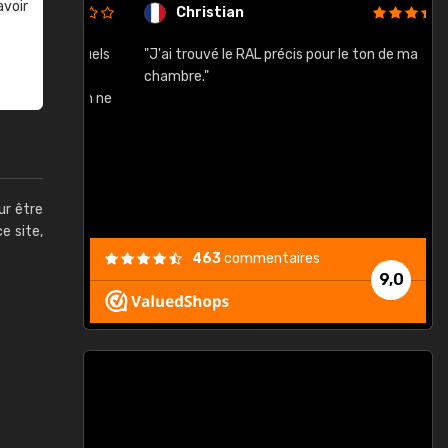
avoir
Christian
rement quels
"J'ai trouvé le RAL précis pour le ton de ma
"
lusieurs
chambre."
, etc. On ne
son s'est
vient."
ur être
ce site,
463
commentaires
9,0