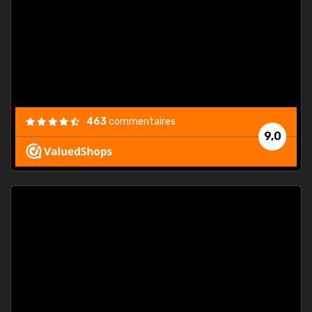
. On ne
est
."
463
commentaires
9,0