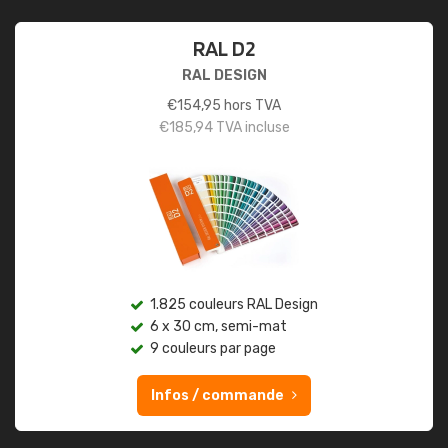
RAL D2
RAL DESIGN
€
154,95
hors TVA
€
185,94
TVA incluse
1.825 couleurs RAL Design
6 x 30 cm, semi-mat
9 couleurs par page
Infos / commande