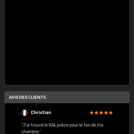
AVIS DES CLIENTS
Christian
F
 quels
"J'ai trouvé le RAL précis pour le ton de ma
"Bien 
rs
chambre."