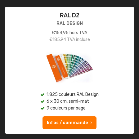
RAL D2
RAL DESIGN
€
154,95
hors TVA
€
185,94
TVA incluse
1.825 couleurs RAL Design
6 x 30 cm, semi-mat
9 couleurs par page
Infos / commande