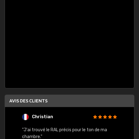
AVIS DES CLIENTS
Christian
F
 quels
"J'ai trouvé le RAL précis pour le ton de ma
"Bien 
rs
chambre."