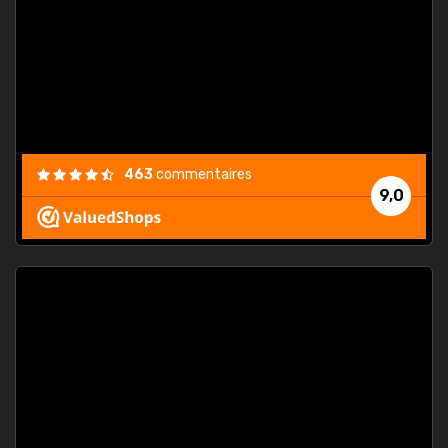
. On ne
est
."
463
commentaires
9,0