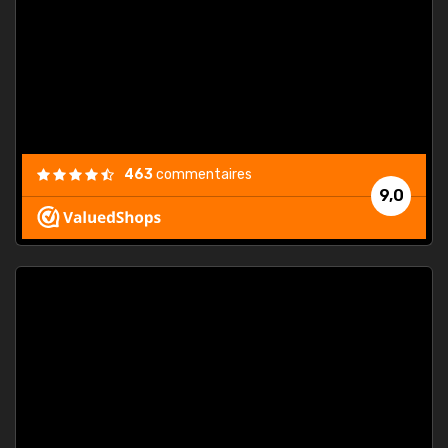
. On ne
est
."
463
commentaires
9,0