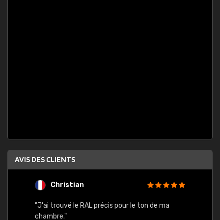
AVIS DES CLIENTS
Christian
F
 quels
"J'ai trouvé le RAL précis pour le ton de ma
"Bien 
rs
chambre."