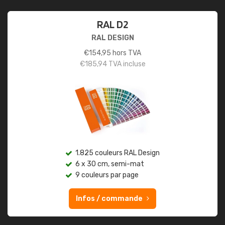
RAL D2
RAL DESIGN
€
154,95
hors TVA
€
185,94
TVA incluse
1.825 couleurs RAL Design
6 x 30 cm, semi-mat
9 couleurs par page
Infos / commande