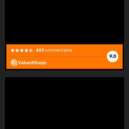
463
commentaires
9,0