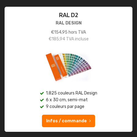
RAL D2
RAL DESIGN
€
154,95
hors TVA
€
185,94
TVA incluse
1.825 couleurs RAL Design
6 x 30 cm, semi-mat
9 couleurs par page
Infos / commande