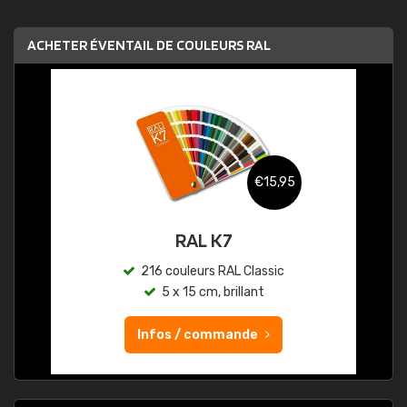
ACHETER ÉVENTAIL DE COULEURS RAL
€15,95
€46,95
K7
RAL K5 semi-mat
RAL Classic
216 couleurs RAL Classic
brillant
5 x 15 cm, semi-mat
mande
Infos / commande