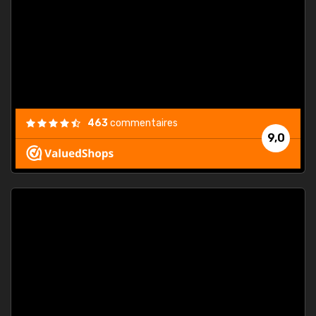
. On ne
est
."
463
commentaires
9,0