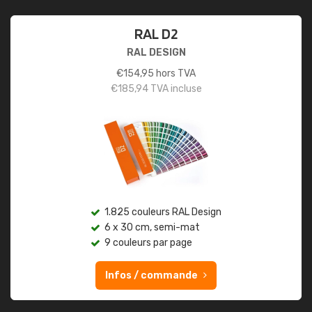
RAL D2
RAL DESIGN
€
154,95
hors TVA
€
185,94
TVA incluse
1.825 couleurs RAL Design
6 x 30 cm, semi-mat
9 couleurs par page
Infos / commande