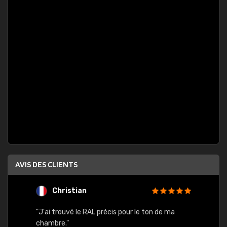
AVIS DES CLIENTS
Christian
F
 quels
"J'ai trouvé le RAL précis pour le ton de ma
"Bien 
rs
chambre."