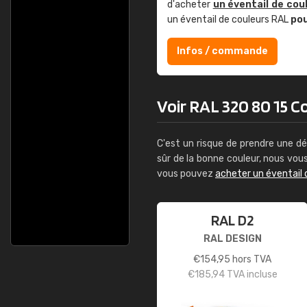
d'acheter
un éventail de cou
un éventail de couleurs RAL
po
Infos / commande
Voir RAL 320 80 15 C
C'est un risque de prendre une dé
sûr de la bonne couleur, nous vo
vous pouvez
acheter un éventail 
RAL D2
RAL DESIGN
€
154,95
hors TVA
€
185,94
TVA incluse