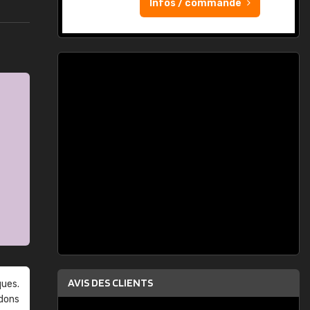
Infos / commande
AVIS DES CLIENTS
ques.
ndons