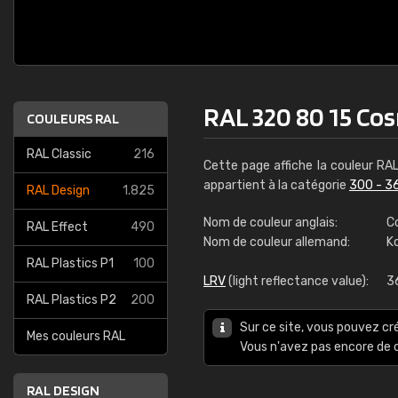
RAL 320 80 15 Co
COULEURS RAL
RAL Classic
216
Cette page affiche la couleur RA
appartient à la catégorie
300 - 3
RAL Design
1.825
Nom de couleur anglais:
C
RAL Effect
490
Nom de couleur allemand:
Ko
RAL Plastics P1
100
LRV
(light reflectance value):
3
RAL Plastics P2
200
Sur ce site, vous pouvez cr
Mes couleurs RAL
Vous n'avez pas encore d
RAL DESIGN