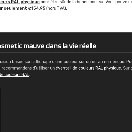
leurs RAL physique
pour être sûr de la bonne couleur. Vous pouvez 
Guillaume Euvrard
ur seulement €154,95
(hors TVA).
"Le site ne permet pas de voir clai
sont les produits disponibles. Il y a p
palettes de couleurs: Classic, Design
comprend pas qui est quoi. La livrai
bien passé et le produit reçu me con
osmetic mauve dans la vie réelle
cision basée sur l'affichage d'une couleur sur un écran numérique. Po
us recommandons d'utiliser un
éventail de couleurs RAL physique
. Sur 
de couleurs RAL
.