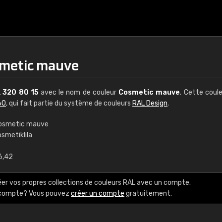
smetic mauve
L
320 80 15
avec le nom de couleur
Cosmetic mauve
. Cette coul
60
, qui fait partie du système de couleurs
RAL Design
.
osmetic mauve
smetiklila
€15
6,42
RAL K7 à base d'e
éer vos propres collections de couleurs RAL avec un compte.
216 couleurs RAL Class
e compte? Vous pouvez
créer un compte
gratuitement.
5 x 15 cm, brillant