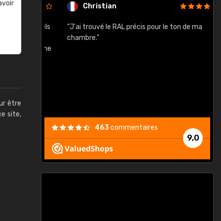
avoir
Christian
rement quels
"J'ai trouvé le RAL précis pour le ton de ma
"
lusieurs
chambre."
, etc. On ne
son s'est
vient."
ur être
ce site,
463
commentaires
9,0