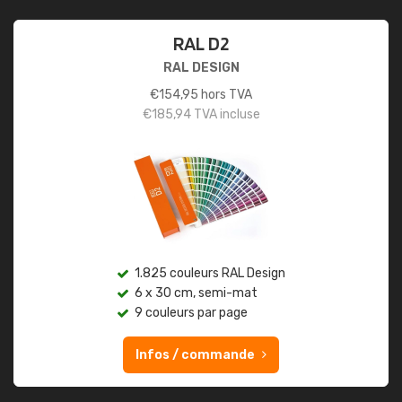
RAL D2
RAL DESIGN
€
154,95
hors TVA
€
185,94
TVA incluse
1.825 couleurs RAL Design
6 x 30 cm, semi-mat
9 couleurs par page
Infos / commande