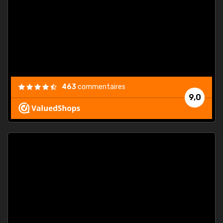
. On ne
est
."
463
commentaires
9,0