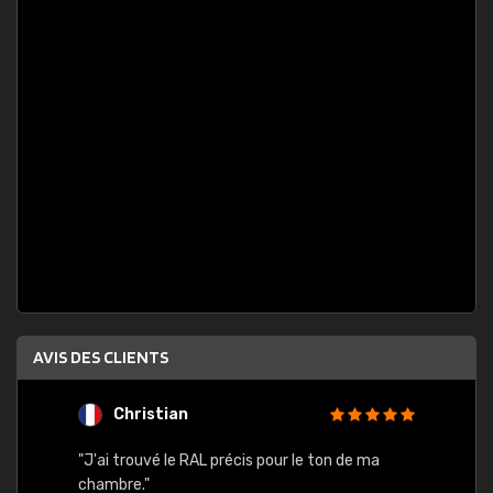
AVIS DES CLIENTS
Christian
F
 quels
"J'ai trouvé le RAL précis pour le ton de ma
"Bien 
rs
chambre."