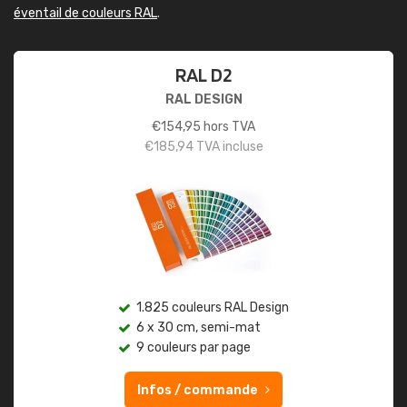
éventail de couleurs RAL
.
RAL D2
RAL DESIGN
€
154,95
hors TVA
€
185,94
TVA incluse
1.825 couleurs RAL Design
6 x 30 cm, semi-mat
9 couleurs par page
Infos / commande