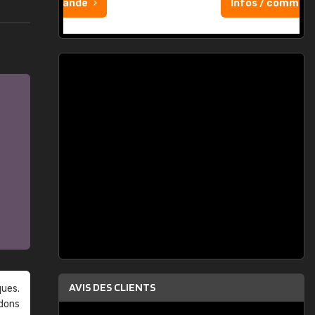
Infos / commande
AVIS DES CLIENTS
ques.
ndons