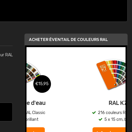
ACHETER ÉVENTAIL DE COULEURS RAL
eur RAL
,95
€15,95
au
RAL K7
ic
216 couleurs RAL Classic
5 x 15 cm, brillant