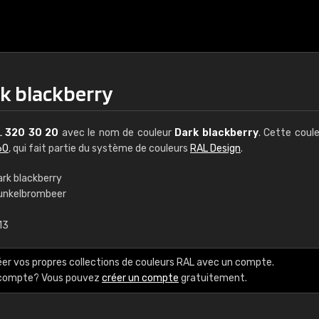
rk blackberry
AL
320 30 20
avec le nom de couleur
Dark blackberry
. Cette coul
60
, qui fait partie du système de couleurs
RAL Design
.
ark blackberry
unkelbrombeer
€15
13
RAL K7 à base d'e
éer vos propres collections de couleurs RAL avec un compte.
216 couleurs RAL Class
e compte? Vous pouvez
créer un compte
gratuitement.
5 x 15 cm, brillant