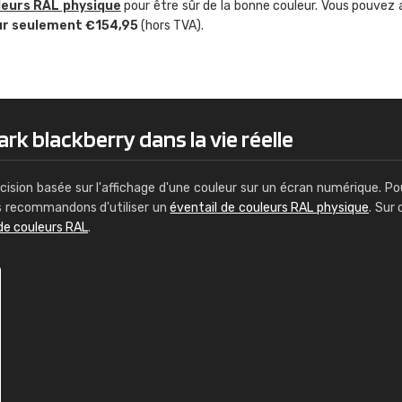
leurs RAL physique
pour être sûr de la bonne couleur. Vous pouvez 
Guillaume Euvrard
ur seulement €154,95
(hors TVA).
"Le site ne permet pas de voir clai
sont les produits disponibles. Il y a p
palettes de couleurs: Classic, Design
comprend pas qui est quoi. La livrai
bien passé et le produit reçu me con
rk blackberry dans la vie réelle
cision basée sur l'affichage d'une couleur sur un écran numérique. Po
us recommandons d'utiliser un
éventail de couleurs RAL physique
. Sur 
de couleurs RAL
.