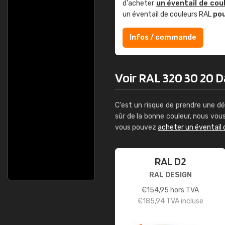
d'acheter
un éventail de cou
un éventail de couleurs RAL
po
Infos / commande
Voir RAL 320 30 20 Da
C'est un risque de prendre une dé
sûr de la bonne couleur, nous vo
vous pouvez
acheter un éventail 
RAL D2
RAL DESIGN
€
154,95
hors TVA
€
185,94
TVA incluse