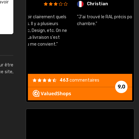
avoir
Christian
rement quels
"J'ai trouvé le RAL précis pour le ton de ma
"
lusieurs
chambre."
, etc. On ne
son s'est
vient."
ur être
ce site,
463
commentaires
9,0