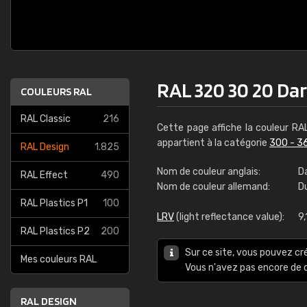
RAL 320 30 20 Da
COULEURS RAL
RAL Classic
216
Cette page affiche la couleur R
appartient à la catégorie
300 - 3
RAL Design
1.825
Nom de couleur anglais:
D
RAL Effect
490
Nom de couleur allemand:
D
RAL Plastics P1
100
LRV
(light reflectance value):
9,
RAL Plastics P2
200
Sur ce site, vous pouvez cr
Mes couleurs RAL
Vous n'avez pas encore d
RAL DESIGN