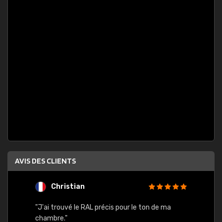
AVIS DES CLIENTS
Christian
F
 quels
"J'ai trouvé le RAL précis pour le ton de ma
"Bien 
rs
chambre."