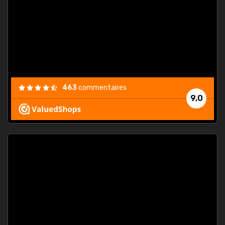
. On ne
est
."
463
commentaires
9,0