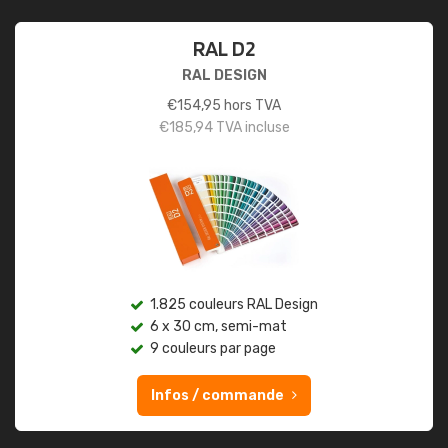
RAL D2
RAL DESIGN
€
154,95
hors TVA
€
185,94
TVA incluse
1.825 couleurs RAL Design
6 x 30 cm, semi-mat
9 couleurs par page
Infos / commande