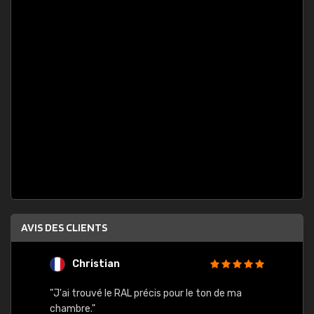
AVIS DES CLIENTS
Christian
F
 quels
"J'ai trouvé le RAL précis pour le ton de ma
"Bien 
rs
chambre."