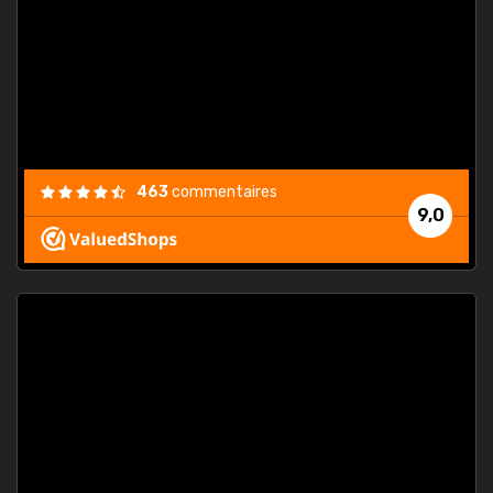
. On ne
est
."
463
commentaires
9,0