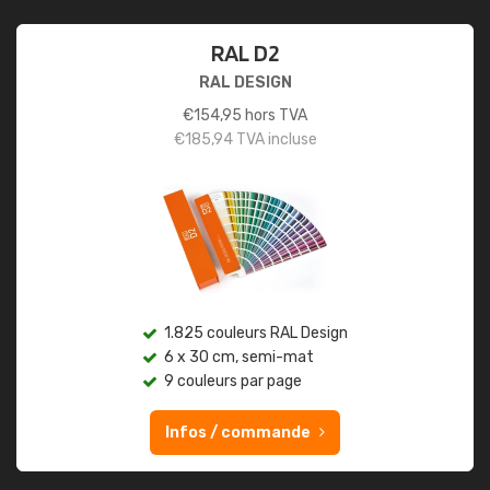
RAL D2
RAL DESIGN
€
154,95
hors TVA
€
185,94
TVA incluse
1.825 couleurs RAL Design
6 x 30 cm, semi-mat
9 couleurs par page
Infos / commande