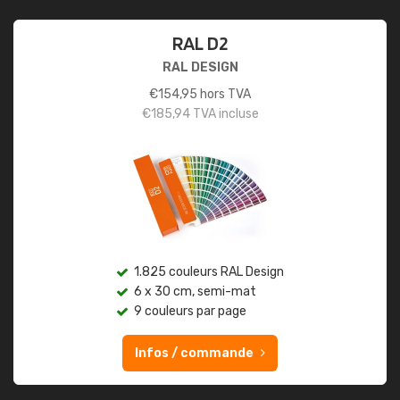
RAL D2
RAL DESIGN
€
154,95
hors TVA
€
185,94
TVA incluse
1.825 couleurs RAL Design
6 x 30 cm, semi-mat
9 couleurs par page
Infos / commande