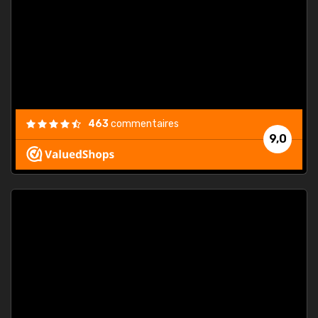
. On ne
est
."
463
commentaires
9,0