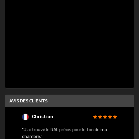
AVIS DES CLIENTS
Christian
F
 quels
"J'ai trouvé le RAL précis pour le ton de ma
"Bien 
rs
chambre."