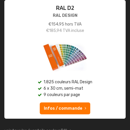
RAL D2
RAL DESIGN
€
154,95
hors TVA
€
185,94
TVA incluse
1.825 couleurs RAL Design
6 x 30 cm, semi-mat
9 couleurs par page
Infos / commande