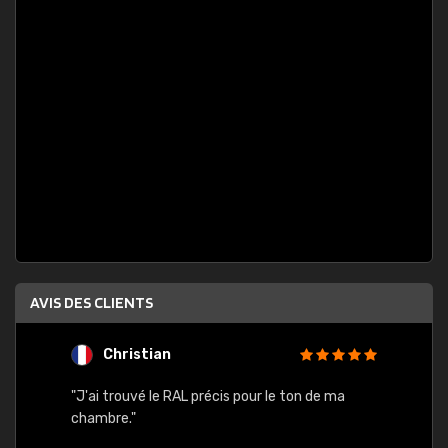
AVIS DES CLIENTS
Christian
F
 quels
"J'ai trouvé le RAL précis pour le ton de ma
"Bien 
rs
chambre."
. On ne