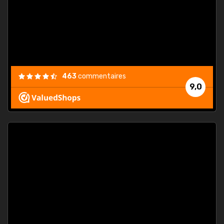
est
."
463
commentaires
9,0