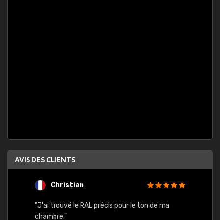
AVIS DES CLIENTS
Christian
F
 quels
"J'ai trouvé le RAL précis pour le ton de ma
"Bien 
rs
chambre."