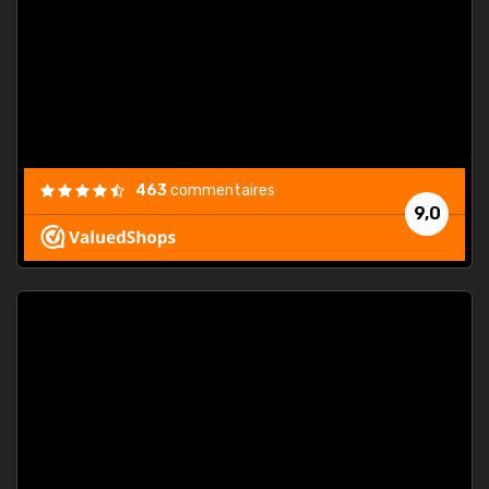
. On ne
est
."
463
commentaires
9,0