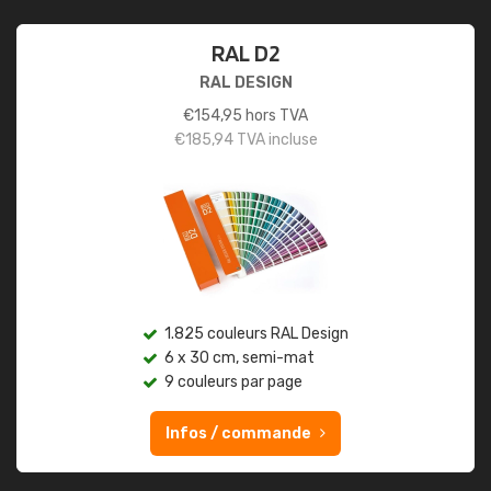
RAL D2
RAL DESIGN
€
154,95
hors TVA
€
185,94
TVA incluse
1.825 couleurs RAL Design
6 x 30 cm, semi-mat
9 couleurs par page
Infos / commande