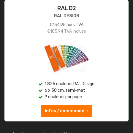
RAL D2
RAL DESIGN
€
154,95
hors TVA
€
185,94
TVA incluse
1.825 couleurs RAL Design
6 x 30 cm, semi-mat
9 couleurs par page
Infos / commande