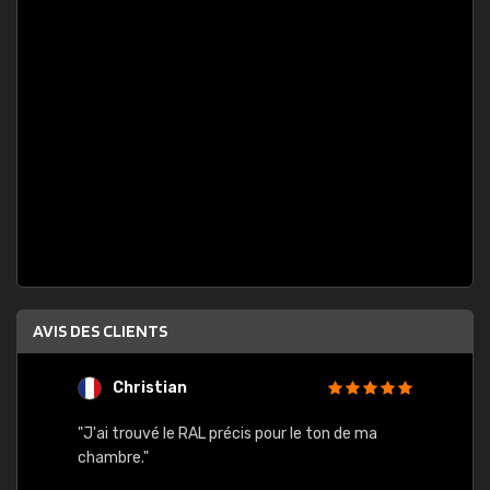
AVIS DES CLIENTS
Christian
F
 quels
"J'ai trouvé le RAL précis pour le ton de ma
"Bien 
rs
chambre."
. On ne