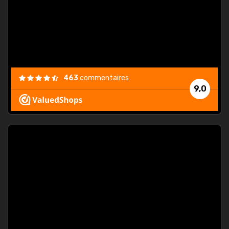
est
."
463
commentaires
9,0