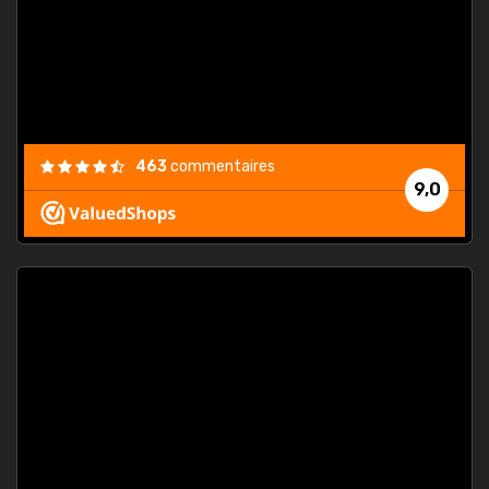
est
."
463
commentaires
9,0