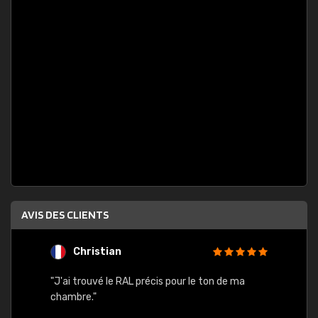
AVIS DES CLIENTS
Christian
F
 quels
"J'ai trouvé le RAL précis pour le ton de ma
"Bien 
rs
chambre."
. On ne