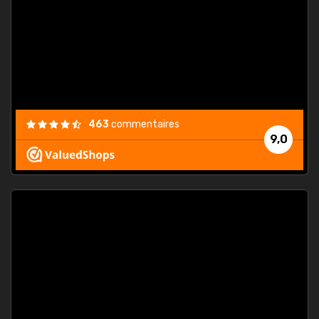
. On ne
est
."
463
commentaires
9,0