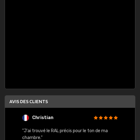
AVIS DES CLIENTS
Christian
F
 quels
"J'ai trouvé le RAL précis pour le ton de ma
"Bien 
rs
chambre."