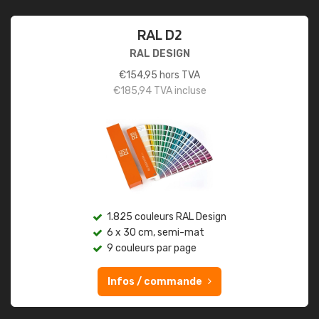
RAL D2
RAL DESIGN
€
154,95
hors TVA
€
185,94
TVA incluse
1.825 couleurs RAL Design
6 x 30 cm, semi-mat
9 couleurs par page
Infos / commande