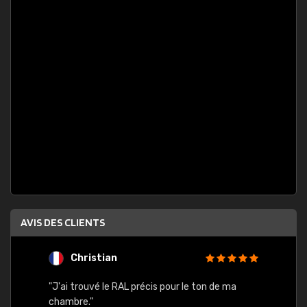
AVIS DES CLIENTS
Christian
F
 quels
"J'ai trouvé le RAL précis pour le ton de ma
"Bien 
rs
chambre."