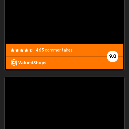
. On ne
est
."
463
commentaires
9,0