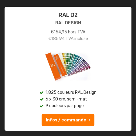
RAL D2
RAL DESIGN
€
154,95
hors TVA
€
185,94
TVA incluse
1.825 couleurs RAL Design
6 x 30 cm, semi-mat
9 couleurs par page
Infos / commande