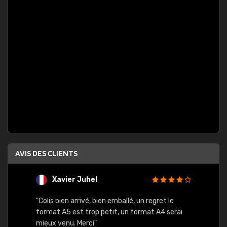
AVIS DES CLIENTS
Xavier Juhel
G
"Colis bien arrivé, bien emballé, un regret le
"Le si
format A5 est trop petit, un format A4 serai
sont l
mieux venu. Merci"
palett