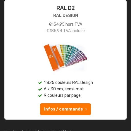
RAL D2
RAL DESIGN
€
154,95
hors TVA
€
185,94
TVA incluse
1.825 couleurs RAL Design
6 x 30 cm, semi-mat
9 couleurs par page
Infos / commande