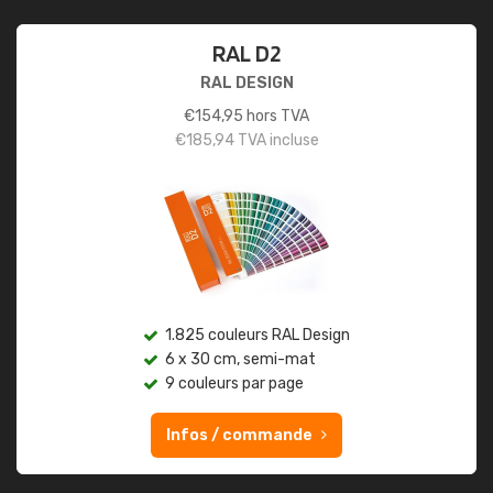
RAL D2
RAL DESIGN
€
154,95
hors TVA
€
185,94
TVA incluse
1.825 couleurs RAL Design
6 x 30 cm, semi-mat
9 couleurs par page
Infos / commande