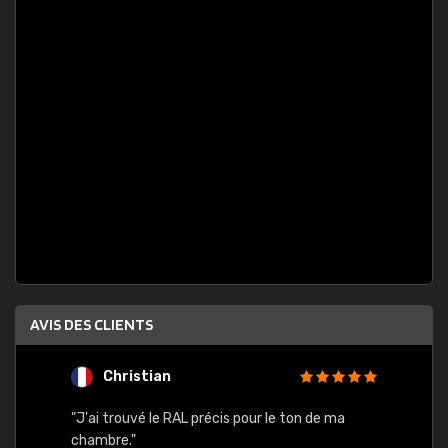
AVIS DES CLIENTS
Christian
F
 quels
"J'ai trouvé le RAL précis pour le ton de ma
"Bien 
rs
chambre."