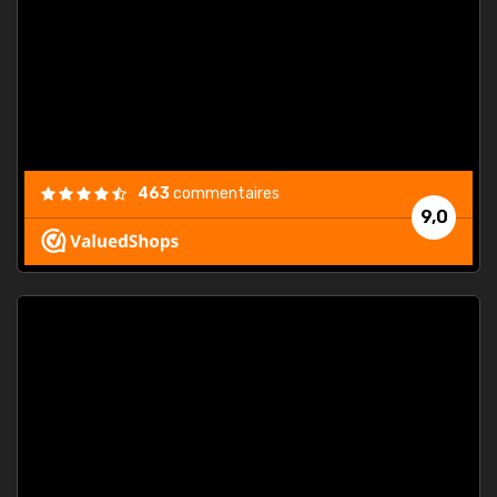
. On ne
est
."
463
commentaires
9,0