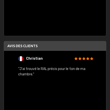
AVIS DES CLIENTS
Christian
F
 quels
"J'ai trouvé le RAL précis pour le ton de ma
"Bien 
rs
chambre."
. On ne
est
."