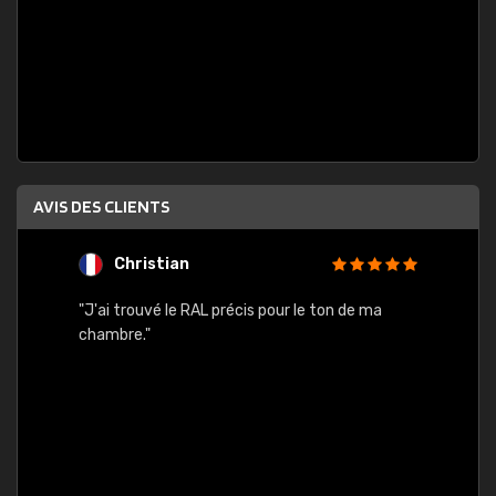
AVIS DES CLIENTS
Christian
F
 quels
"J'ai trouvé le RAL précis pour le ton de ma
"Bien 
rs
chambre."
. On ne
est
."