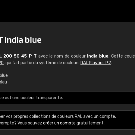
 India blue
AL
200 50 45-P-T
avec le nom de couleur
India blue
. Cette coul
90
, qui fait partie du système de couleurs
RAL Plastics P2
.
 blue
blau
€15
ue est une couleur transparente.
RAL K7 à base d'e
216 couleurs RAL Class
éer vos propres collections de couleurs RAL avec un compte.
5 x 15 cm, brillant
e compte? Vous pouvez
créer un compte
gratuitement.