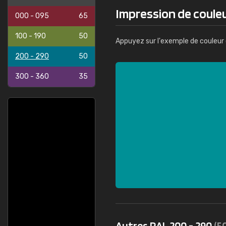
Impression de couleu
000 - 095
65
100 - 190
50
Appuyez sur l'exemple de couleur 
200 - 290
50
300 - 360
35
Autres RAL 200 - 290
(5