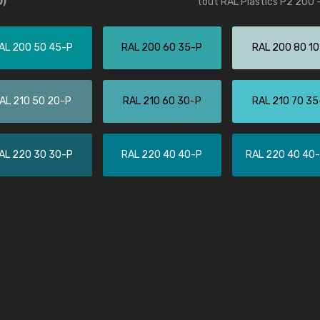
tout RAL Plastics P2 200 
Guillaume Euvrard
"Le site ne permet pas de voir clai
AL 200 50 45-P
RAL 200 60 35-P
RAL 200 80 1
sont les produits disponibles. Il y a p
palettes de couleurs: Classic, Design
comprend pas qui est quoi. La livrai
AL 210 50 20-P
RAL 210 60 30-P
RAL 210 70 35
bien passé et le produit reçu me con
AL 220 30 30-P
RAL 220 40 40-P
RAL 220 40 40