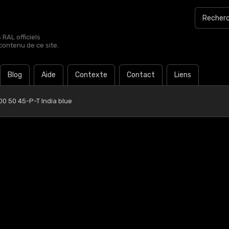
RAL officiels
contenu de ce site.
Blog
Aide
Contexte
Contact
Liens
00 50 45-P-T India blue