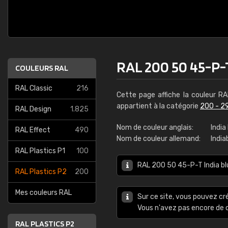
RAL 200 50 45-P-T
COULEURS RAL
RAL Classic
216
Cette page affiche la couleur R
appartient à la catégorie
200 - 2
RAL Design
1.825
Nom de couleur anglais:
India
RAL Effect
490
Nom de couleur allemand:
India
RAL Plastics P1
100
RAL 200 50 45-P-T India bl
RAL Plastics P2
200
Mes couleurs RAL
Sur ce site, vous pouvez cr
Vous n'avez pas encore d
RAL PLASTICS P2