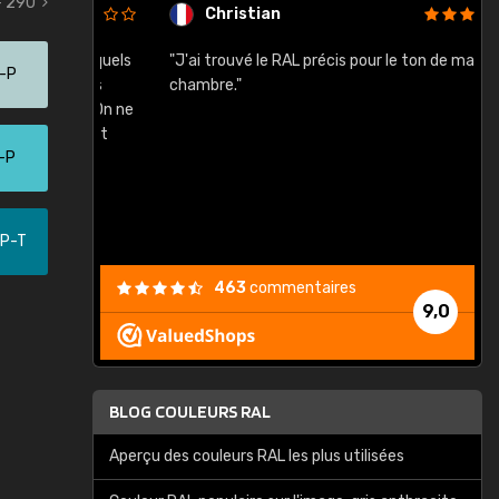
- 290
Christian
rement quels
"J'ai trouvé le RAL précis pour le ton de ma
"
0-P
lusieurs
chambre."
, etc. On ne
son s'est
-P
vient."
-P-T
463
commentaires
9,0
BLOG COULEURS RAL
Aperçu des couleurs RAL les plus utilisées