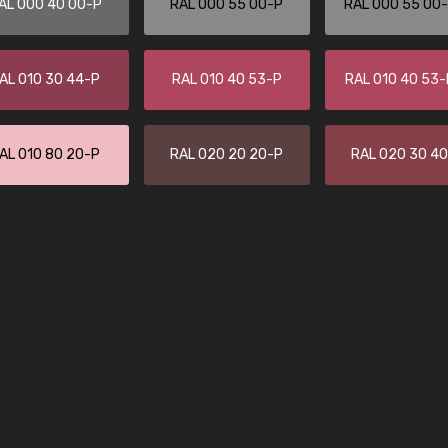
AL 000 40 00-P
RAL 000 55 00-P
RAL 000 55 00
Guillaume Euvrard
"Le site ne permet pas de voir clai
sont les produits disponibles. Il y a p
AL 010 30 44-P
RAL 010 40 53-P
RAL 010 40 53
palettes de couleurs: Classic, Design
comprend pas qui est quoi. La livrai
bien passé et le produit reçu me con
AL 010 80 20-P
RAL 020 20 20-P
RAL 020 30 4