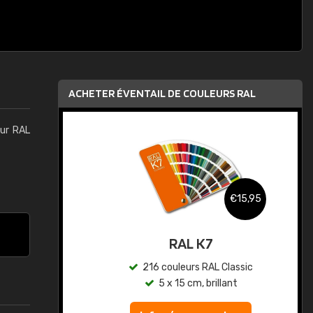
ACHETER ÉVENTAIL DE COULEURS RAL
eur RAL
,95
€15,95
au
RAL K7
ic
216 couleurs RAL Classic
5 x 15 cm, brillant