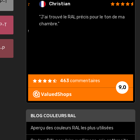
-P-T
Christian
rement quels
"J'ai trouvé le RAL précis pour le ton de ma
"
lusieurs
chambre."
-P-T
, etc. On ne
son s'est
vient."
0-P
463
commentaires
9,0
BLOG COULEURS RAL
Aperçu des couleurs RAL les plus utilisées