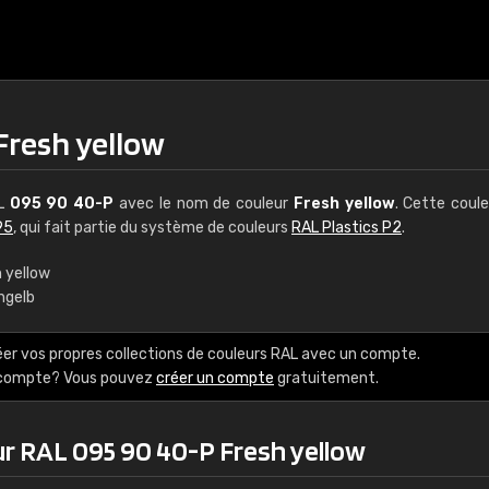
Fresh yellow
AL
095 90 40-P
avec le nom de couleur
Fresh yellow
. Cette coul
95
, qui fait partie du système de couleurs
RAL Plastics P2
.
 yellow
hgelb
€15
éer vos propres collections de couleurs RAL avec un compte.
RAL K7 à base d'e
e compte? Vous pouvez
créer un compte
gratuitement.
216 couleurs RAL Class
ur RAL 095 90 40-P Fresh yellow
5 x 15 cm, brillant