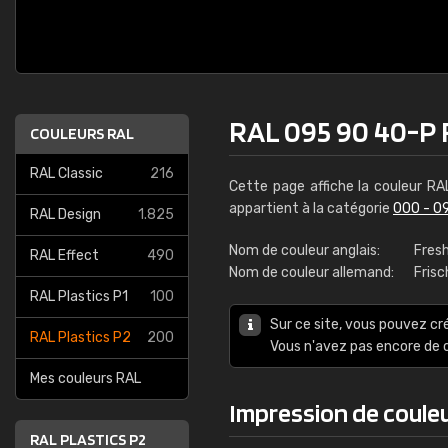
RAL 095 90 40-P 
COULEURS RAL
RAL Classic
216
Cette page affiche la couleur R
appartient à la catégorie
000 - 0
RAL Design
1.825
Nom de couleur anglais:
Fresh
RAL Effect
490
Nom de couleur allemand:
Frisc
RAL Plastics P1
100
Sur ce site, vous pouvez cr
RAL Plastics P2
200
Vous n'avez pas encore d
Mes couleurs RAL
Impression de coule
RAL PLASTICS P2