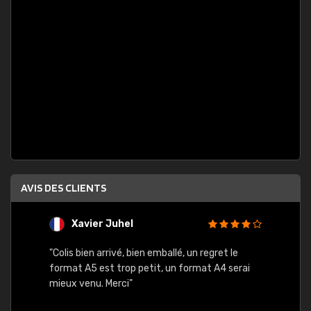
AVIS DES CLIENTS
Xavier Juhel
G
"Colis bien arrivé, bien emballé, un regret le
"Le si
format A5 est trop petit, un format A4 serai
sont l
mieux venu. Merci"
palett
compre