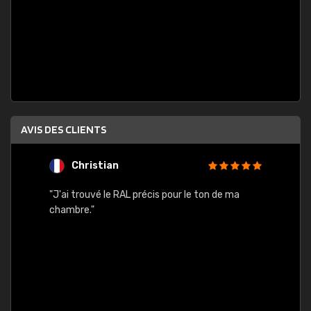
AVIS DES CLIENTS
Christian
F
 quels
"J'ai trouvé le RAL précis pour le ton de ma
"Bien 
rs
chambre."
. On ne
est
."