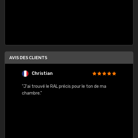
AVIS DES CLIENTS
Christian
F
 quels
"J'ai trouvé le RAL précis pour le ton de ma
"Bien 
rs
chambre."
. On ne
est
."