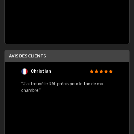
AVIS DES CLIENTS
Christian
F
 quels
"J'ai trouvé le RAL précis pour le ton de ma
"Bien 
rs
chambre."
. On ne
est
."