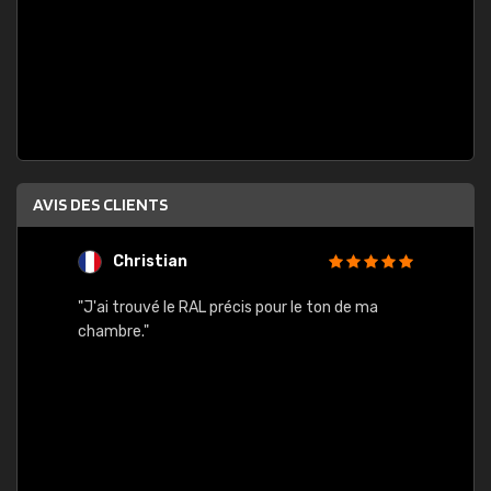
AVIS DES CLIENTS
Christian
F
 quels
"J'ai trouvé le RAL précis pour le ton de ma
"Bien 
rs
chambre."
. On ne
est
."