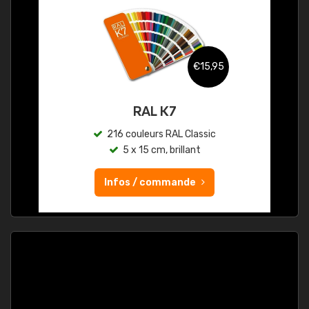
€15,95
RAL K7
216 couleurs RAL Classic
5 x 15 cm, brillant
Infos / commande