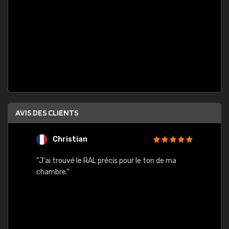
AVIS DES CLIENTS
Christian
F
 quels
"J'ai trouvé le RAL précis pour le ton de ma
"Bien 
rs
chambre."
. On ne
est
."