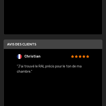
AVIS DES CLIENTS
Christian
F
 quels
"J'ai trouvé le RAL précis pour le ton de ma
"Bien 
rs
chambre."
. On ne
est
."