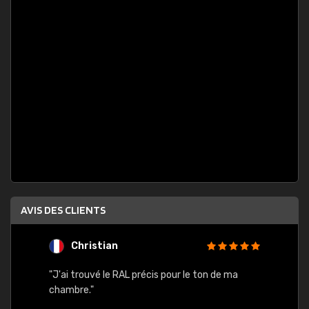
AVIS DES CLIENTS
Christian
F
 quels
"J'ai trouvé le RAL précis pour le ton de ma
"Bien 
rs
chambre."
. On ne