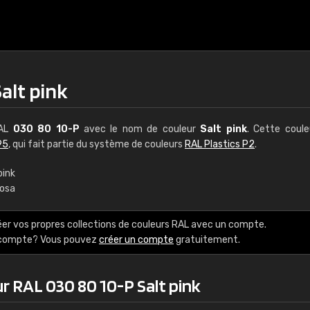
alt pink
RAL
030 80 10-P
avec le nom de couleur
Salt pink
. Cette coul
95
, qui fait partie du système de couleurs
RAL Plastics P2
.
pink
rosa
€15
éer vos propres collections de couleurs RAL avec un compte.
RAL K7 à base d'e
e compte? Vous pouvez
créer un compte
gratuitement.
216 couleurs RAL Class
r RAL 030 80 10-P Salt pink
5 x 15 cm, brillant