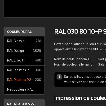
RAL 030 80 10-P S
COULEURS RAL
RAL Classic
216
Cette page affiche la couleur 
appartient à la catégorie
000 - 0
RAL Design
1.825
Nom de couleur anglais:
Salt 
RAL Effect
490
Nom de couleur allemand:
Salz
RAL Plastics P1
100
Sur ce site, vous pouvez cr
RAL Plastics P2
200
Vous n'avez pas encore d
Mes couleurs RAL
Impression de couleu
RAL PLASTICS P2