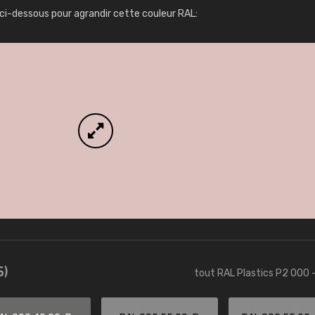
Infos / commande
ci-dessous pour agrandir cette couleur RAL:
5)
tout RAL Plastics P2 000 