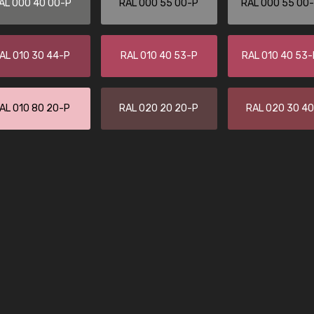
AL 000 40 00-P
RAL 000 55 00-P
RAL 000 55 00
Guillaume Euvrard
"Le site ne permet pas de voir clai
sont les produits disponibles. Il y a p
AL 010 30 44-P
RAL 010 40 53-P
RAL 010 40 53
palettes de couleurs: Classic, Design
comprend pas qui est quoi. La livrai
bien passé et le produit reçu me con
AL 010 80 20-P
RAL 020 20 20-P
RAL 020 30 4