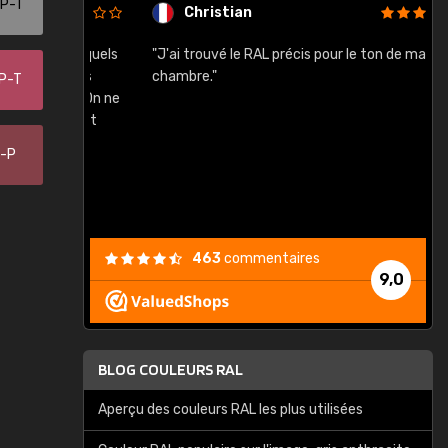
-P-T
Christian
rement quels
"J'ai trouvé le RAL précis pour le ton de ma
"
lusieurs
chambre."
-P-T
, etc. On ne
son s'est
vient."
0-P
463
commentaires
9,0
BLOG COULEURS RAL
Aperçu des couleurs RAL les plus utilisées